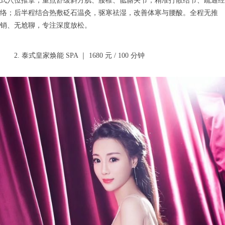
式穴位推拿，重点舒缓斜方肌、腰椎、骶髂关节，精准打散结节、疏通经
络；后半程结合热敷砭石温灸，驱寒祛湿，改善体寒与腰酸。全程无推
销、无尬聊，专注深度放松。
2. 泰式皇家焕能 SPA ｜ 1680 元 / 100 分钟