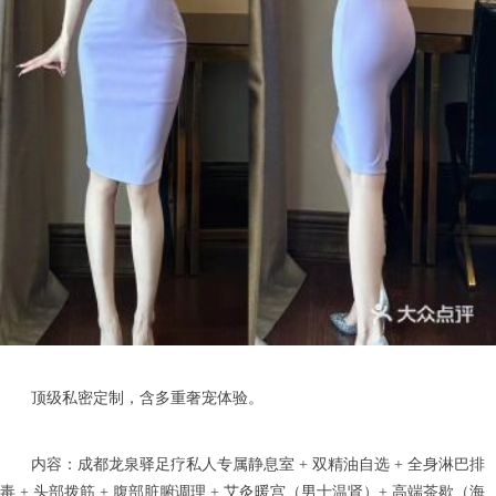
顶级私密定制，含多重奢宠体验。
内容：成都龙泉驿足疗私人专属静息室 + 双精油自选 + 全身淋巴排
毒 + 头部拨筋 + 腹部脏腑调理 + 艾灸暖宫（男士温肾）+ 高端茶歇（海