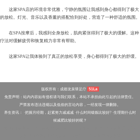
这家SPA店的环境非常优雅，宁静的氛围让我感到身心都得到了极大
的放松。灯光、音乐以及香薰的搭配恰到好处，营造了一种舒适的氛围。
在SPA按摩后，我感到全身放松，肌肉紧张得到了极大的缓解。这种
疗法对缓解疲劳和恢复精力非常有帮助。
这家SPA让我体验到了真正的放松享受，身心都得到了极大的舒缓。
版权所有：成都龙泉驿足疗
51La
免责声明：站内内容如有侵权请与我们联系，本站不承担由此引起的法律责任。
严禁发布违法违规以及低俗的言论内容，一经发现一律删除。
养生资讯： ·
把握月经期，赶紧努力减减减
·
什么时间锻炼比较好?
·
生理期什么时
候减肥比较好的呢？
福州桑拿会所
西安休闲会所
成都spa
西安长安桑拿
西安新城区休闲会所
深圳宝安
桑拿
成都成华桑拿
珠海会所
青岛市北区休闲会所
苏州桑拿网