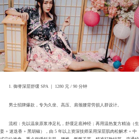
1. 御脊深层舒缓 SPA ｜ 1280 元 / 90 分钟
男士招牌爆款，专为久坐、高压、肩颈腰背劳损人群设计。
流程：先以温泉原浆净足礼，舒缓足底神经；再用温热复方精油（生
姜 + 迷迭香 + 黑胡椒），由 5 年以上资深技师采用深层肌肉松解术 + 中