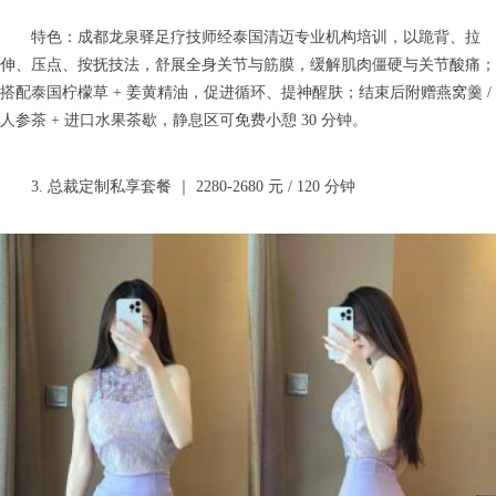
特色：成都龙泉驿足疗技师经泰国清迈专业机构培训，以跪背、拉
伸、压点、按抚技法，舒展全身关节与筋膜，缓解肌肉僵硬与关节酸痛；
搭配泰国柠檬草 + 姜黄精油，促进循环、提神醒肤；结束后附赠燕窝羹 /
人参茶 + 进口水果茶歇，静息区可免费小憩 30 分钟。
3. 总裁定制私享套餐 ｜ 2280-2680 元 / 120 分钟