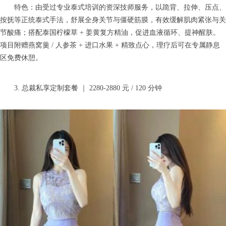
特色：由受过专业泰式培训的资深技师服务，以跪背、拉伸、压点、
按抚等正统泰式手法，舒展全身关节与僵硬筋膜，有效缓解肌肉紧张与关
节酸痛；搭配泰国柠檬草 + 姜黄复方精油，促进血液循环、提神醒肤。
项目附赠燕窝羹 / 人参茶 + 进口水果 + 精致点心，理疗后可在专属静息
区免费休憩。
3. 总裁私享定制套餐 ｜ 2280-2880 元 / 120 分钟