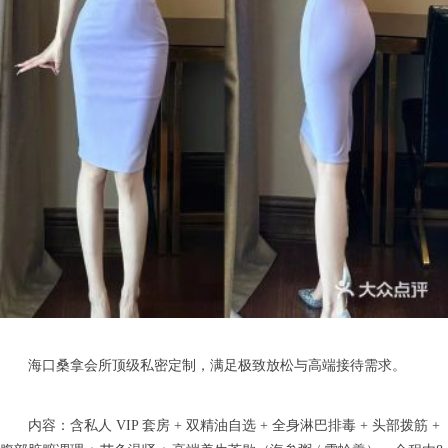
海口桑拿会所顶级私密定制，满足极致放松与高端接待需求。
内容：含私人 VIP 套房 + 双精油自选 + 全身淋巴排毒 + 头部拨筋 +