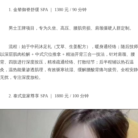
1. 金辇御脊舒缓 SPA ｜ 1380 元 / 90 分钟
男士王牌项目，专为久坐、高压、腰肌劳损、肩颈僵硬人群定制。
流程：始于中药沐足礼（艾草、生姜配方），暖身通经络；随后技师
以深层肌肉松解 + 中式穴位推拿 + 精油开背三合一技法，针对肩颈、腰
背、四肢进行深度按压，精准疏通经络、打散结节；后半程辅以热石温
灸，温热能量渗透肌理，有效驱寒祛湿、缓解腰酸背痛与疲劳。全程安静
无扰，专注深度放松。
2. 泰式皇家尊享 SPA ｜ 1880 元 / 100 分钟