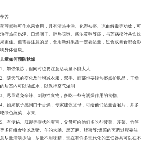
荸荠
荸荠煮熟可作水果食用，具有清热生津、化湿祛痰、凉血解毒等功效，可
治疗热病伤津、口燥咽干、肺热咳嗽、痰浓黄稠等症，与莲藕榨汁共饮效
果更佳。但需要注意的是，食用新鲜果蔬一定要适量，过食或暴食都会影
响身体健康。
儿童如何预防秋燥
1、加强锻炼，但同时也要注意活动量不能太大;
2、随天气的变化及时增减衣服，双手、面部也要经常擦点护肤品，干燥
的居室内可以洒点水，以保持空气湿润
3、尽量避免辛辣、刺激性食物，多吃一些有润燥作用的食物;
4、如果孩子感到口干舌燥，专家建议父母，可给他们适量含喉片，并多
吃绿色蔬菜、水果;
5、有便秘、肛裂等症状的宝宝，父母可给他们多吃些菠菜、芹菜、竹笋
等多纤维食物以及猪、羊的大肠、黑芝麻、蜂蜜等;饭菜的烹调过程要注
意尽量清淡少油，尽量不用味精，现在有许多现代化的烹饪器具可以在不