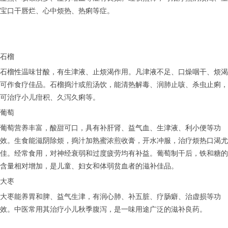
宝口干唇烂、心中烦热、热痢等症。
石榴
石榴性温味甘酸，有生津液、止烦渴作用。凡津液不足、口燥咽干、烦渴
可作食疗佳品。石榴捣汁或煎汤饮，能清热解毒、润肺止咳、杀虫止痢，
可治疗小儿疳积、久泻久痢等。
葡萄
葡萄营养丰富，酸甜可口，具有补肝肾、益气血、生津液、利小便等功
效。生食能滋阴除烦，捣汁加熟蜜浓煎收膏，开水冲服，治疗烦热口渴尤
佳。经常食用，对神经衰弱和过度疲劳均有补益。葡萄制干后，铁和糖的
含量相对增加，是儿童、妇女和体弱贫血者的滋补佳品。
大枣
大枣能养胃和脾、益气生津，有润心肺、补五脏、疗肠癖、治虚损等功
效。中医常用其治疗小儿秋季腹泻，是一味用途广泛的滋补良药。