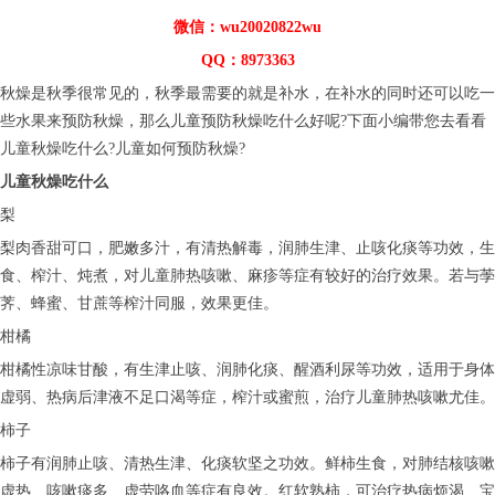
微信：wu20020822wu
QQ：8973363
秋燥是秋季很常见的，秋季最需要的就是补水，在补水的同时还可以吃一
些水果来预防秋燥，那么儿童预防秋燥吃什么好呢?下面小编带您去看看
儿童秋燥吃什么?儿童如何预防秋燥?
儿童秋燥吃什么
梨
梨肉香甜可口，肥嫩多汁，有清热解毒，润肺生津、止咳化痰等功效，生
食、榨汁、炖煮，对儿童肺热咳嗽、麻疹等症有较好的治疗效果。若与荸
荠、蜂蜜、甘蔗等榨汁同服，效果更佳。
柑橘
柑橘性凉味甘酸，有生津止咳、润肺化痰、醒酒利尿等功效，适用于身体
虚弱、热病后津液不足口渴等症，榨汁或蜜煎，治疗儿童肺热咳嗽尤佳。
柿子
柿子有润肺止咳、清热生津、化痰软坚之功效。鲜柿生食，对肺结核咳嗽
虚热、咳嗽痰多、虚劳咯血等症有良效。红软熟柿，可治疗热病烦渴、宝