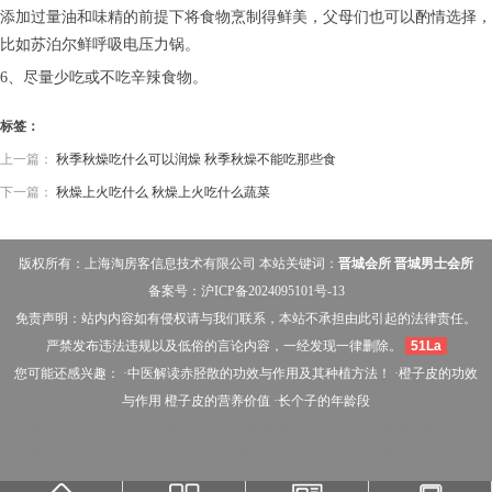
添加过量油和味精的前提下将食物烹制得鲜美，父母们也可以酌情选择，
比如苏泊尔鲜呼吸电压力锅。
6、尽量少吃或不吃辛辣食物。
标签：
上一篇：
秋季秋燥吃什么可以润燥 秋季秋燥不能吃那些食
下一篇：
秋燥上火吃什么 秋燥上火吃什么蔬菜
版权所有：上海淘房客信息技术有限公司 本站关键词：
晋城会所
晋城男士会所
备案号：
沪ICP备2024095101号-13
免责声明：站内内容如有侵权请与我们联系，本站不承担由此引起的法律责任。
严禁发布违法违规以及低俗的言论内容，一经发现一律删除。
51La
您可能还感兴趣： ·
中医解读赤胫散的功效与作用及其种植方法！
·
橙子皮的功效
与作用 橙子皮的营养价值
·
长个子的年龄段
北京桑拿
青岛市南桑拿
南京玄武区桑拿会所
成都龙泉驿桑拿会所
成都新都桑拿
北京房山桑拿
上海桑拿
武汉江汉桑拿
成都青羊区丝袜会所
杭州萧山区丝袜会所