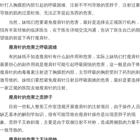
针打入胸膜腔内部引起的呼吸困难、注射不平均导致的歪脖子、注射过量
导致的肌肉过度松弛、无法正常提起东西的危害。
当然，妹纸们想要避免瘦肩针的危害，最好是选择去正规医疗机构，
找有丰富经验的临床医生，在于医生详细交流沟通，告诉了医生自己的期
望值的前提下再打瘦肩针。
瘦肩针的危害之呼吸困难
有的妹纸不知道瘦肩针有什么副作用和危害，实际上妹纸们打瘦肩针
最要担心的副作用就是瘦肩针可能引起呼吸困恼的危害，这一般是由于将
瘦肩针的肉毒毒素注射进了胸膜腔内部，主导呼吸的胸腔受到了药剂的刺
激导致的。妹纸们要想避免瘦肩针注射后呼吸困难的危害，最好是要选择
一家正规的医院去做瘦肩针的注射。
瘦肩针的危害之歪脖子
目前一些私人整形工作室违规开展瘦肩针的注射项目，由于操作人员
缺乏基本的解剖学知识，很有可能导致在瘦肩针操作是出现歪脖子的现
象。歪脖子又称斜颈，主要是由于双侧注射不对称，造成两侧肌肉力量不
一致导致的。
瘦肩针的危害之无法提物