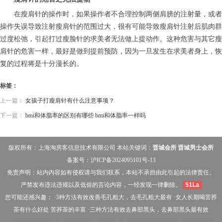
在瘦肩针的操作时，如果操作者不合理控制两侧肩膀的注射量，或者
操作失误导致注射瘦肩针的范围过大，很有可能导致瘦肩针注射后肌肉群
过度松弛，引起打过瘦脸针的求美者无法做上提动作。这种危害与其它瘦
肩针的危害一样，最好是做到提前预防，因为一旦发生在求美者身上，恢
复的过程将是十分漫长的。
标签：
上一篇：
女孩子打瘦肩针有什么注意事项？
下一篇：
bmi和体脂率的区别有哪些 bmi和体脂率一样吗
版权所有：上海淘房客信息技术有限公司 本站关键词：
晋城会所
晋城男士会所
备案号：
沪ICP备2024095101号-13
免责声明：站内内容如有侵权请与我们联系，本站不承担由此引起的法律责任。
严禁发布违法违规以及低俗的言论内容，一经发现一律删除。
51La
您可能还感兴趣： ·
3种方法有效改善毛孔粗大，去毛孔粗大最有
·
女人长期喝苦荞
茶有什么好处 苦荞茶的丰富
·
三种方法有效去鼻部黑头，去鼻部黑头最有效