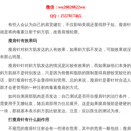
微信：wu20020822wu
QQ：2557817465
有些人会认为自己的肩宽健壮，不仅影响美观还显得脖子短。瘦肩针
就是将肉毒素注射于斜方肌，改善肩颈轮廓。
瘦肩针有效果吗
瘦肩针对斜方肌发达的人有效果，如果斜方肌不发达，可能效果就没
有那么明显。
瘦肩针针对斜方肌发达的情况是比较有效果的，而如果妹纸们本身的
斜方肌就不是特别发达，只是因为骨骼和脂肪的限制显得肩膀较宽较壮的
话，那打瘦肩针也不会显得特别管用。总的来说，瘦肩针是要针对合适人
群才会更管用的一种注射肉毒素瘦肩的方式。
如何自测肩部肌肉是否发达：自己测试是否符合瘦肩针的治疗条件，
需要用手叉腰站直，随后肩部用力往后展开。这是如果膜肩颈部是硬硬的
一块，那就基本表示斜方肌比较发达。注意：应以医生的测试为准。
打瘦肩针有什么副作用
不规范的瘦肩针注射会有一些潜在危害，其中的危害一般包括：瘦肩